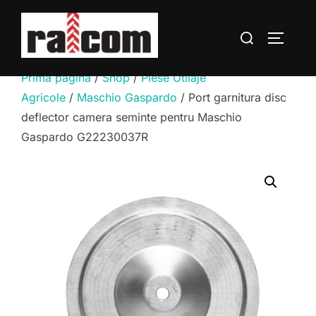
Sari
la
Caută
COMUTĂ
conținut
după:
Prima pagină
/
Shop
/
Piese Utilaje
Agricole
/
Maschio Gaspardo
/ Port garnitura disc
deflector camera seminte pentru Maschio
Gaspardo G22230037R