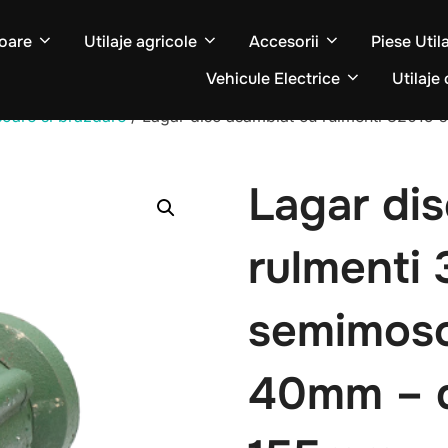
oare
Utilaje agricole
Accesorii
Piese Util
Vehicule Electrice
Utilaje 
oare si brazdare
/ Lagar disc asamblat cu rulmenti 32015 s
Lagar di
rulmenti 
semimoso
40mm – d