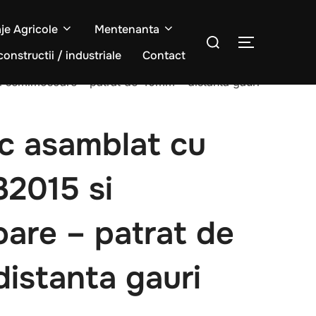
aje Agricole
Mentenanta
Caută
COMUTĂ L
după:
constructii / industriale
Contact
i semimosoare – patrat de 40mm – distanta gauri
sc asamblat cu
32015 si
are – patrat de
istanta gauri