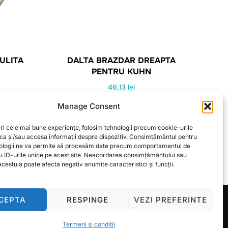
ULITA
DALTA BRAZDAR DREAPTA
PENTRU KUHN
46,13
lei
Manage Consent
CITEȘTE MAI MULT
ri cele mai bune experiențe, folosim tehnologii precum cookie-urile
oca și/sau accesa informații despre dispozitiv. Consimțământul pentru
ologii ne va permite să procesăm date precum comportamentul de
u ID-urile unice pe acest site. Neacordarea consimțământului sau
cestuia poate afecta negativ anumite caracteristici și funcții.
CEPTA
RESPINGE
VEZI PREFERINTE
Inspiro Theme
de
WPZOOM
Termeni si conditii