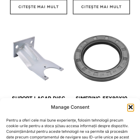
CITEȘTE MAI MULT
CITEȘTE MAI MULT
SUPORT LAGAR DISC
SIMERING 55X80X10
M24 PENTRU
PENTRU LAGAR DISC
Manage Consent
RULMENT UC511
ASAMBLAT CU
GAURA MARE
RULMENTI 32011
Pentru a oferi cele mai bune experiențe, folosim tehnologii precum
cookie-urile pentru a stoca și/sau accesa informații despre dispozitiv.
110,08
lei
4,52
lei
Consimțământul pentru aceste tehnologii ne va permite să procesăm
date precum comportamentul de navigare sau ID-urile unice pe acest