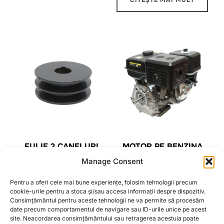
CITEȘTE MAI MULT
FULIE 2 CANELURI
MOTOR PE BENZINA
PENTRU MOTOR AX CU
13CP, 4 TIMPI, AX CU
Manage Consent
PANA 25MM, MOTOR 13
PANA 25MM, PORNIRE
CP
SFOARA BRECKNER
Pentru a oferi cele mai bune experiențe, folosim tehnologii precum
GERMANY
cookie-urile pentru a stoca și/sau accesa informații despre dispozitiv.
Consimțământul pentru aceste tehnologii ne va permite să procesăm
CITEȘTE MAI MULT
date precum comportamentul de navigare sau ID-urile unice pe acest
CITEȘTE MAI MULT
site. Neacordarea consimțământului sau retragerea acestuia poate