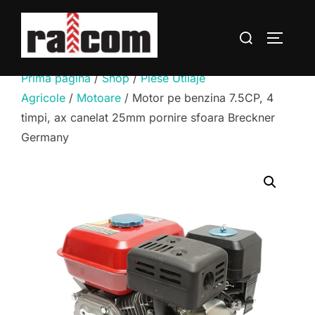
Sari
la
Caută
COMUTĂ
conținut
după:
Prima pagină
/
Shop
/
Piese Utilaje
Agricole
/
Motoare
/ Motor pe benzina 7.5CP, 4
timpi, ax canelat 25mm pornire sfoara Breckner
Germany