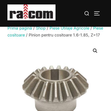
Sari
la
Caută
COMUTĂ
conținut
după:
Prima pagină
/
Shop
/
Piese Utilaje Agricole
/
Piese
cositoare
/ Pinion pentru cositoare 1.6-1.85, Z=17