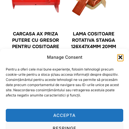
CARCASA AX PRIZA
LAMA COSITOARE
PUTERE CU GRESOR
ROTATIVA STANGA
PENTRU COSITOARE
126X47X4MM 20MM
1.65-1.85 – SUPORT AX
BRECKNER GERMANY
Manage Consent
FULIE MARE
3,55
lei
COSITOARE
Pentru a oferi cele mai bune experiențe, folosim tehnologii precum
108,07
lei
cookie-urile pentru a stoca și/sau accesa informații despre dispozitiv.
CITEȘTE MAI MULT
Consimțământul pentru aceste tehnologii ne va permite să procesăm
date precum comportamentul de navigare sau ID-urile unice pe acest
site. Neacordarea consimțământului sau retragerea acestuia poate
CITEȘTE MAI MULT
afecta negativ anumite caracteristici și funcții.
ACCEPTA
RESPINGE