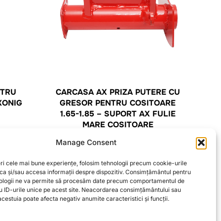
NTRU
CARCASA AX PRIZA PUTERE CU
KONIG
GRESOR PENTRU COSITOARE
1.65-1.85 – SUPORT AX FULIE
MARE COSITOARE
108,07
lei
Manage Consent
ri cele mai bune experiențe, folosim tehnologii precum cookie-urile
CITEȘTE MAI MULT
oca și/sau accesa informații despre dispozitiv. Consimțământul pentru
ologii ne va permite să procesăm date precum comportamentul de
u ID-urile unice pe acest site. Neacordarea consimțământului sau
cestuia poate afecta negativ anumite caracteristici și funcții.