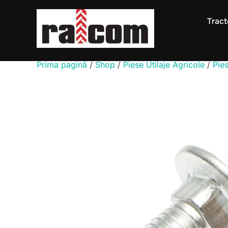
Sari
la
Tract
conținut
Prima pagină
/
Shop
/
Piese Utilaje Agricole
/
Pie