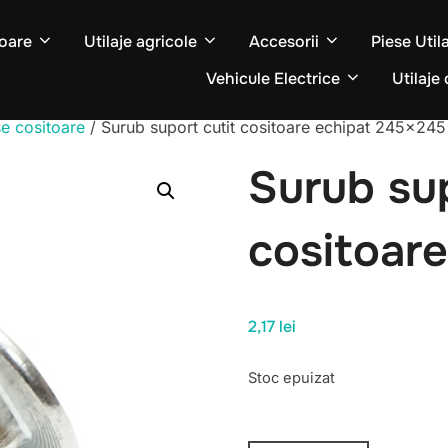
oare
Utilaje agricole
Accesorii
Piese Util
Vehicule Electrice
Utilaje 
se cositoare
/ Surub suport cutit cositoare echipat 245×245
Surub sup
cositoar
2,17
lei
Stoc epuizat