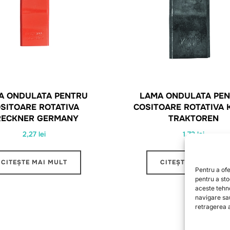
A ONDULATA PENTRU
LAMA ONDULATA PE
SITOARE ROTATIVA
COSITOARE ROTATIVA 
RECKNER GERMANY
TRAKTOREN
2,27
lei
1,72
lei
CITEȘTE MAI MULT
CITEȘTE MAI MULT
Pentru a ofe
pentru a st
aceste tehn
navigare sa
retragerea a