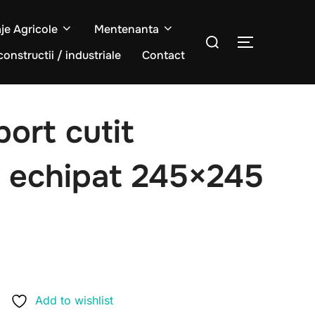
aje Agricole
Mentenanta
Caută
COMUTĂ L
după:
constructii / industriale
Contact
ort cutit
e echipat 245×245
Add to wishlist