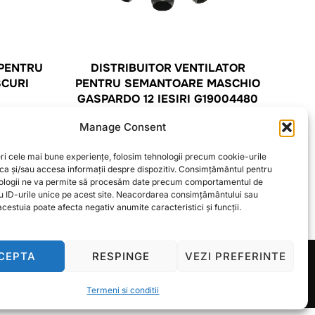
PENTRU
DISTRIBUITOR VENTILATOR
SCURI
PENTRU SEMANTOARE MASCHIO
GASPARDO 12 IESIRI G19004480
87,25
lei
Manage Consent
ri cele mai bune experiențe, folosim tehnologii precum cookie-urile
CITEȘTE MAI MULT
oca și/sau accesa informații despre dispozitiv. Consimțământul pentru
ologii ne va permite să procesăm date precum comportamentul de
u ID-urile unice pe acest site. Neacordarea consimțământului sau
cestuia poate afecta negativ anumite caracteristici și funcții.
CEPTA
RESPINGE
VEZI PREFERINTE
Inspiro Theme
de
WPZOOM
Termeni si conditii