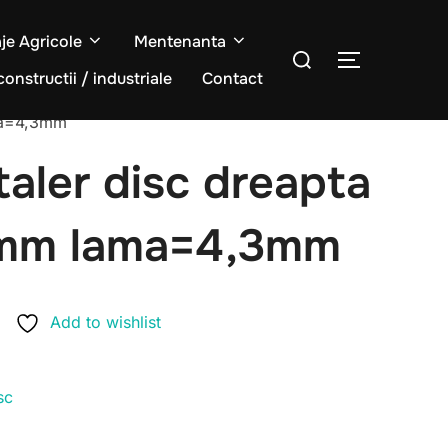
aje Agricole
Mentenanta
Caută
COMUTĂ L
după:
constructii / industriale
Contact
ama=4,3mm
taler disc dreapta
8mm lama=4,3mm
Add to wishlist
sc