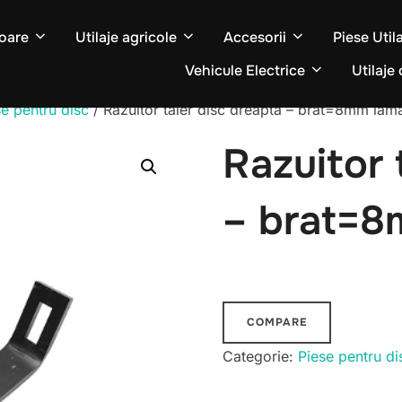
oare
Utilaje agricole
Accesorii
Piese Util
Vehicule Electrice
Utilaje 
se pentru disc
/ Razuitor taler disc dreapta – brat=8mm l
Razuitor 
– brat=
COMPARE
Categorie:
Piese pentru di