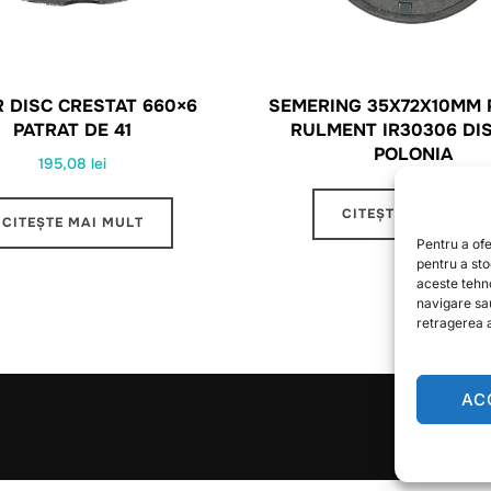
R DISC CRESTAT 660×6
SEMERING 35X72X10MM 
PATRAT DE 41
RULMENT IR30306 DI
POLONIA
195,08
lei
CITEȘTE MAI MULT
CITEȘTE MAI MULT
Pentru a ofe
pentru a st
aceste tehn
navigare sa
retragerea a
AC