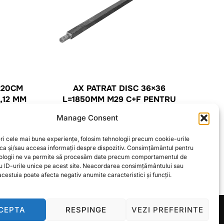
220CM
AX PATRAT DISC 36×36
,12 MM
L=1850MM M29 C+F PENTRU
TALERE
Manage Consent
CITEȘTE MAI MULT
ri cele mai bune experiențe, folosim tehnologii precum cookie-urile
oca și/sau accesa informații despre dispozitiv. Consimțământul pentru
ologii ne va permite să procesăm date precum comportamentul de
u ID-urile unice pe acest site. Neacordarea consimțământului sau
cestuia poate afecta negativ anumite caracteristici și funcții.
CEPTA
RESPINGE
VEZI PREFERINTE