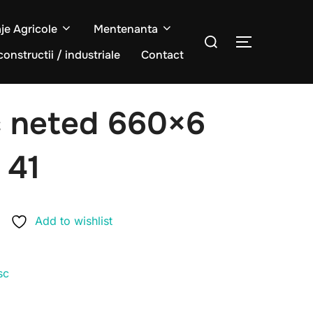
aje Agricole
Mentenanta
Caută
COMUTĂ L
după:
constructii / industriale
Contact
sc neted 660×6
 41
Add to wishlist
sc