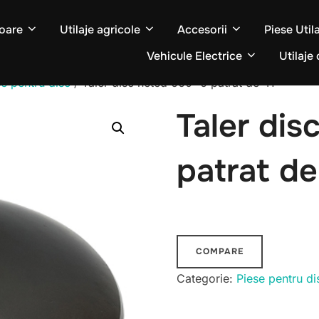
oare
Utilaje agricole
Accesorii
Piese Util
Vehicule Electrice
Utilaje 
se pentru disc
/ Taler disc neted 660×6 patrat de 41
Taler di
patrat de
COMPARE
Categorie:
Piese pentru di