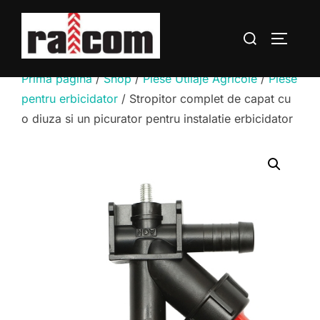
Sari
la
Caută
COMUTĂ
conținut
după:
Prima pagină
/
Shop
/
Piese Utilaje Agricole
/
Piese
pentru erbicidator
/ Stropitor complet de capat cu
o diuza si un picurator pentru instalatie erbicidator