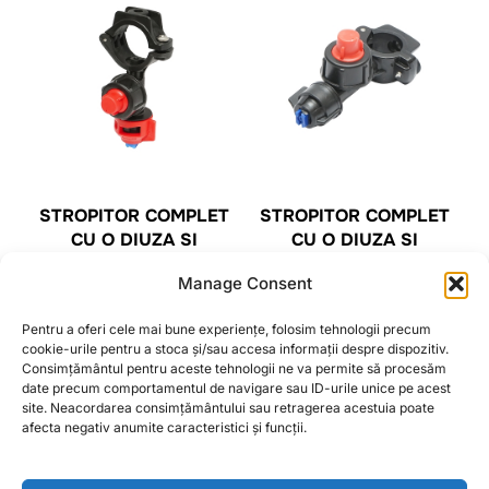
STROPITOR COMPLET
STROPITOR COMPLET
CU O DIUZA SI
CU O DIUZA SI
PICURATOR PENTRU
PICURATOR PENTRU
Manage Consent
TEAVA/FURTUN FI32
TEAVA/FURTUN FI25
ERBICIDATOR
ERBICIDATOR
Pentru a oferi cele mai bune experiențe, folosim tehnologii precum
13,90
lei
11,60
lei
cookie-urile pentru a stoca și/sau accesa informații despre dispozitiv.
Consimțământul pentru aceste tehnologii ne va permite să procesăm
date precum comportamentul de navigare sau ID-urile unice pe acest
CITEȘTE MAI MULT
CITEȘTE MAI MULT
site. Neacordarea consimțământului sau retragerea acestuia poate
afecta negativ anumite caracteristici și funcții.