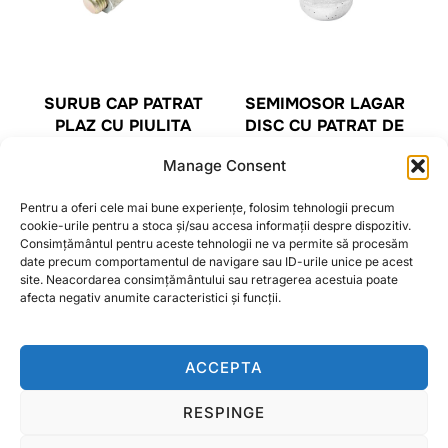
SURUB CAP PATRAT
SEMIMOSOR LAGAR
PLAZ CU PIULITA
DISC CU PATRAT DE
M20X80MM
41MM MODEL NOU
Manage Consent
MARE PENTRU VOGEL
8,36
lei
NOOT
Pentru a oferi cele mai bune experiențe, folosim tehnologii precum
41,88
lei
cookie-urile pentru a stoca și/sau accesa informații despre dispozitiv.
CITEȘTE MAI MULT
Consimțământul pentru aceste tehnologii ne va permite să procesăm
date precum comportamentul de navigare sau ID-urile unice pe acest
CITEȘTE MAI MULT
site. Neacordarea consimțământului sau retragerea acestuia poate
afecta negativ anumite caracteristici și funcții.
ACCEPTA
RESPINGE
Termeni si conditii