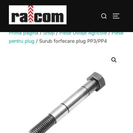
Sari
la
Caută
COMUTĂ
conținut
după:
Prima pagină
/
Shop
/
Piese Utilaje Agricole
/
Piese
pentru plug
/ Surub forfecare plug PP3/PP4