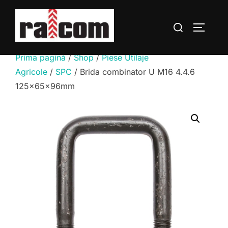
Sari
la
Caută
COMUTĂ
conținut
după:
Prima pagină
/
Shop
/
Piese Utilaje
Agricole
/
SPC
/ Brida combinator U M16 4.4.6
125x65x96mm