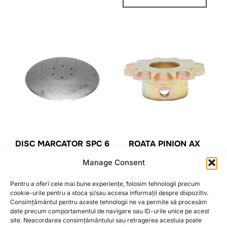
DISC MARCATOR SPC 6
ROATA PINION AX
LUNG Z=12 CUTIE
59,00
lei
Manage Consent
FERTILIZARE SPC CF
FS-1.11.0M
Pentru a oferi cele mai bune experiențe, folosim tehnologii precum
ADAUGĂ ÎN COȘ
19,90
lei
cookie-urile pentru a stoca și/sau accesa informații despre dispozitiv.
Consimțământul pentru aceste tehnologii ne va permite să procesăm
date precum comportamentul de navigare sau ID-urile unice pe acest
ADAUGĂ ÎN COȘ
site. Neacordarea consimțământului sau retragerea acestuia poate