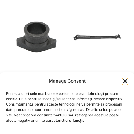
PIESA DE LEGATURA
TUB TELESCOPIC
Manage Consent
PENTRU MANSON
SEMANATOARE SUP29
SUP29
TIP PIATRA NEAMT
Pentru a oferi cele mai bune experiențe, folosim tehnologii precum
2,90
lei
cookie-urile pentru a stoca și/sau accesa informații despre dispozitiv.
Consimțământul pentru aceste tehnologii ne va permite să procesăm
CITEȘTE MAI MULT
date precum comportamentul de navigare sau ID-urile unice pe acest
CITEȘTE MAI MULT
site. Neacordarea consimțământului sau retragerea acestuia poate
afecta negativ anumite caracteristici și funcții.