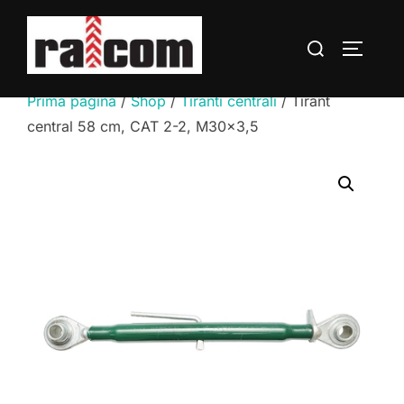
Sari
la
Caută
COMUTĂ
conținut
după:
Prima pagină
/
Shop
/
Tiranti centrali
/ Tirant
central 58 cm, CAT 2-2, M30x3,5