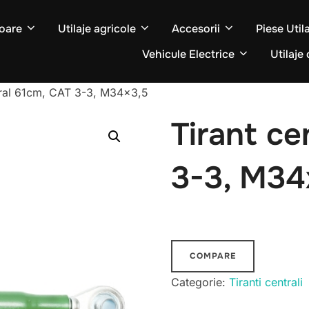
oare
Utilaje agricole
Accesorii
Piese Util
Vehicule Electrice
Utilaje 
tral 61cm, CAT 3-3, M34x3,5
Tirant ce
3-3, M34
COMPARE
Categorie:
Tiranti centrali