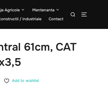
aje Agricole
Mentenanta
Caută
COMUTĂ L
după:
constructii / industriale
Contact
ntral 61cm, CAT
x3,5
Add to wishlist