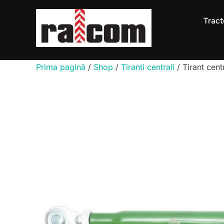
Sari
la
Tract
conținut
Prima pagină
/
Shop
/
Tiranti centrali
/ Tirant cen