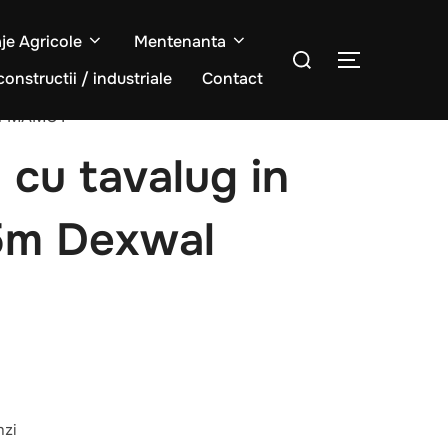
aje Agricole
Mentenanta
Caută
COMUTĂ L
după:
constructii / industriale
Contact
wal MAMUT
 cu tavalug in
.5m Dexwal
nzi