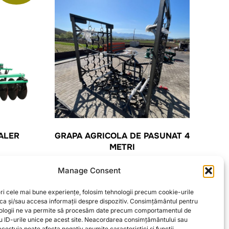
ALER
GRAPA AGRICOLA DE PASUNAT 4
METRI
Prețul
ei
8.000,00
lei
Manage Consent
curent
este:
ADAUGĂ ÎN COȘ
ri cele mai bune experiențe, folosim tehnologii precum cookie-urile
5.583,00 lei.
oca și/sau accesa informații despre dispozitiv. Consimțământul pentru
ologii ne va permite să procesăm date precum comportamentul de
i.
u ID-urile unice pe acest site. Neacordarea consimțământului sau
cestuia poate afecta negativ anumite caracteristici și funcții.