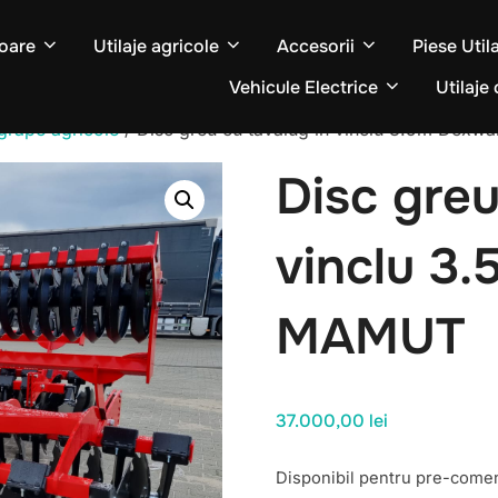
oare
Utilaje agricole
Accesorii
Piese Util
Vehicule Electrice
Utilaje 
 grape agricole
/ Disc greu cu tavalug in vinclu 3.5m Dex
Disc greu
vinclu 3
MAMUT
37.000,00
lei
Disponibil pentru pre-come