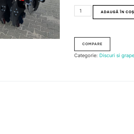
Cantitate
ADAUGĂ ÎN CO
Disc
greu
cu
tavalug
COMPARE
in
Categorie:
Discuri si grap
vinclu
3.5m
Dexwal
MAMUT