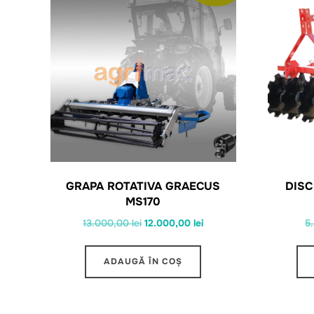
GRAPA ROTATIVA GRAECUS
DISC
MS170
Prețul
Prețul
13.000,00
lei
12.000,00
lei
5
inițial
curent
a
este:
ADAUGĂ ÎN COȘ
fost:
12.000,00 lei.
13.000,00 lei.