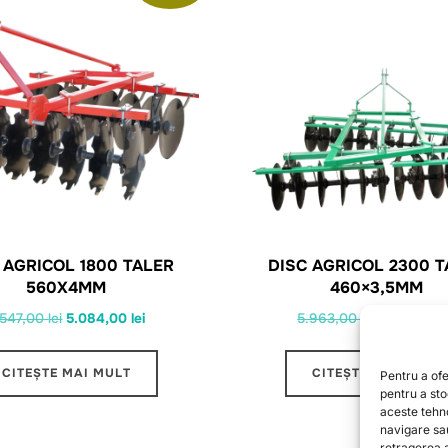
 AGRICOL 1800 TALER
DISC AGRICOL 2300 T
560X4MM
460×3,5MM
Prețul
Prețul
Prețul
.547,00
lei
5.084,00
lei
5.963,00
lei
5.583,00
l
inițial
curent
inițial
a
este:
a
CITEȘTE MAI MULT
CITEȘTE MAI MULT
Pentru a ofe
fost:
5.084,00 lei.
fost:
pentru a st
aceste tehn
5.547,00 lei.
5.963,00 le
navigare sa
retragerea a