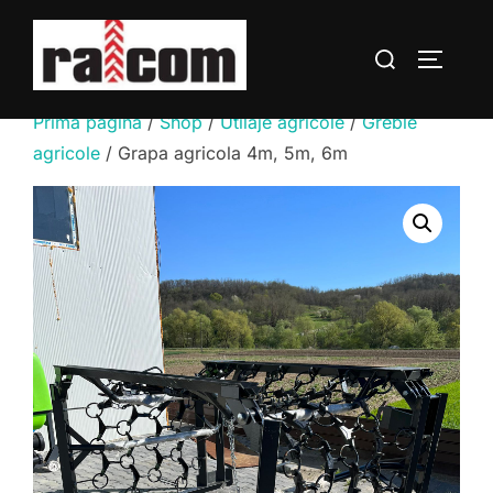
Sari
la
Caută
COMUTĂ
conținut
după:
Prima pagină
/
Shop
/
Utilaje agricole
/
Greble
agricole
/ Grapa agricola 4m, 5m, 6m