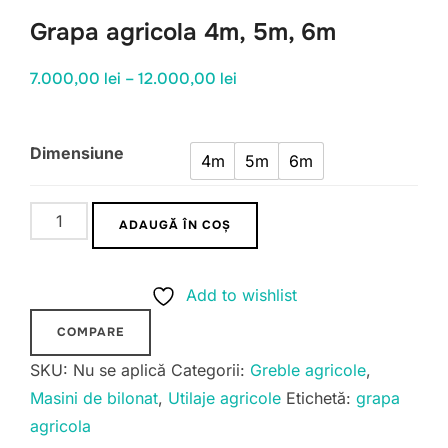
Grapa agricola 4m, 5m, 6m
Interval
7.000,00
lei
–
12.000,00
lei
de
prețuri:
Dimensiune
4m
7.000,00 lei
5m
6m
până
Cantitate
la
ADAUGĂ ÎN COȘ
Grapa
12.000,00 lei
agricola
Add to wishlist
4m,
5m,
COMPARE
6m
SKU:
Nu se aplică
Categorii:
Greble agricole
,
Masini de bilonat
,
Utilaje agricole
Etichetă:
grapa
agricola