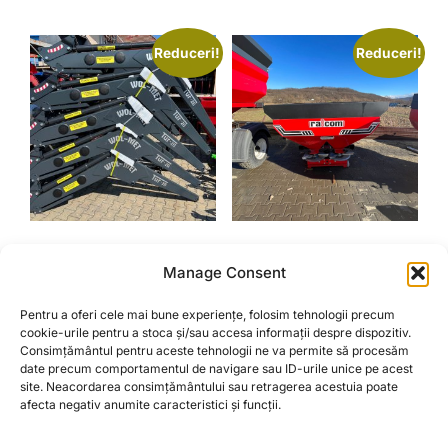
Reduceri!
Reduceri!
INCARCATOR FRONTAL
DISTRIBUITOR
Manage Consent
CU JOYSTICK 1200KG
INGRASAMINTE / MIG
AZOT 1000 LITRI
Prețul
Prețul
19.950,00
lei
15.500,00
lei
Pentru a oferi cele mai bune experiențe, folosim tehnologii precum
Prețul
Prețul
8.000,00
lei
7.000,00
lei
inițial
curent
cookie-urile pentru a stoca și/sau accesa informații despre dispozitiv.
Consimțământul pentru aceste tehnologii ne va permite să procesăm
inițial
curent
a
este:
ADAUGĂ ÎN COȘ
date precum comportamentul de navigare sau ID-urile unice pe acest
a
este:
fost:
15.500,00 lei.
ADAUGĂ ÎN COȘ
site. Neacordarea consimțământului sau retragerea acestuia poate
fost:
7.000,0
19.950,00 lei.
afecta negativ anumite caracteristici și funcții.
8.000,00 lei.