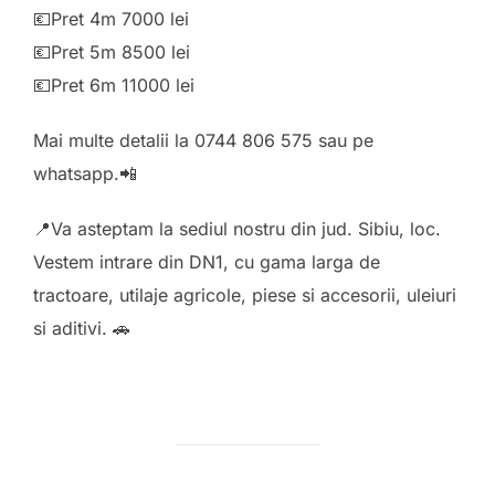
💶
Pret 4m 7000 lei
💶
Pret 5m 8500 lei
💶
Pret 6m 11000 lei
Mai multe detalii la 0744 806 575 sau pe
whatsapp.
📲
📍
Va asteptam la sediul nostru din jud. Sibiu, loc.
Vestem intrare din DN1, cu gama larga de
tractoare, utilaje agricole, piese si accesorii, uleiuri
si aditivi.
🚗