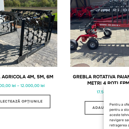
 AGRICOLA 4M, 5M, 6M
GREBLA ROTATIVA PAIA
METRI 4 ROTI FP
Interval
000,00
lei
–
12.000,00
lei
17.500,00
lei
de
Acest
prețuri:
ELECTEAZĂ OPȚIUNILE
produs
Pentru a ofe
7.000,00 lei
ADAUGĂ ÎN COȘ
pentru a st
are
până
aceste tehn
mai
la
navigare sa
retragerea a
multe
12.000,00 lei