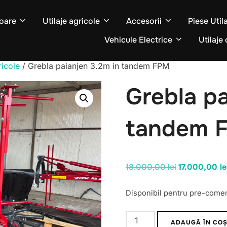
oare
Utilaje agricole
Accesorii
Piese Util
Vehicule Electrice
Utilaje 
ricole
/ Grebla paianjen 3.2m in tandem FPM
Grebla pa
tandem 
Prețul
18.000,00
lei
17.000,00
le
inițial
Disponibil pentru pre-come
a
fost:
Cantitate
18.000,00 lei
ADAUGĂ ÎN CO