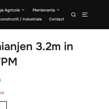
aje Agricole
Mentenanta
Caută
COMUTĂ L
după:
constructii / industriale
Contact
ianjen 3.2m in
FPM
Prețul
i
curent
nzi
este:
17.000,00 lei.
.
Ș