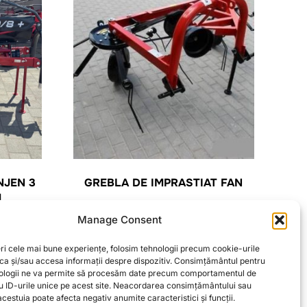
NJEN 3
GREBLA DE IMPRASTIAT FAN
M
2.900,00
lei
Manage Consent
ADAUGĂ ÎN COȘ
ri cele mai bune experiențe, folosim tehnologii precum cookie-urile
oca și/sau accesa informații despre dispozitiv. Consimțământul pentru
ologii ne va permite să procesăm date precum comportamentul de
u ID-urile unice pe acest site. Neacordarea consimțământului sau
cestuia poate afecta negativ anumite caracteristici și funcții.