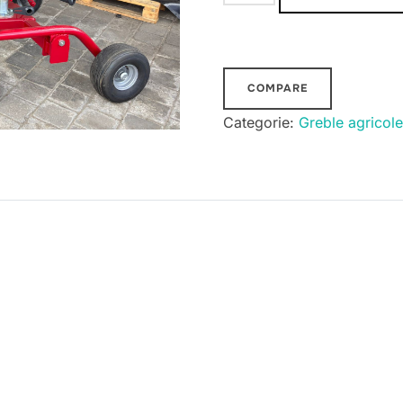
Grebla
paianjen
3.2m
in
COMPARE
tandem
Categorie:
Greble agricole
FPM