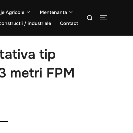
aje Agricole
Mentenanta
Caută
COMUTĂ L
după:
constructii / industriale
Contact
tativa tip
 3 metri FPM
Ș