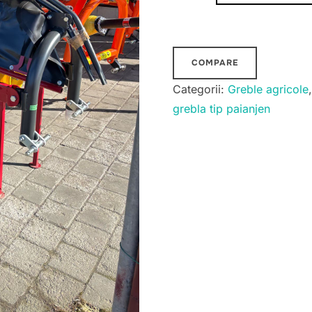
Grebla
rotativa
tip
paianjen
COMPARE
3
Categorii:
Greble agricole
metri
grebla tip paianjen
FPM