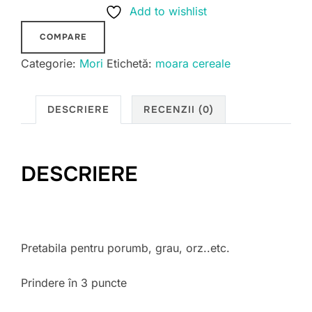
Add to wishlist
la
tractor
COMPARE
Beratlar
Categorie:
Mori
Etichetă:
moara cereale
DESCRIERE
RECENZII (0)
DESCRIERE
Pretabila pentru porumb, grau, orz..etc.
Prindere în 3 puncte