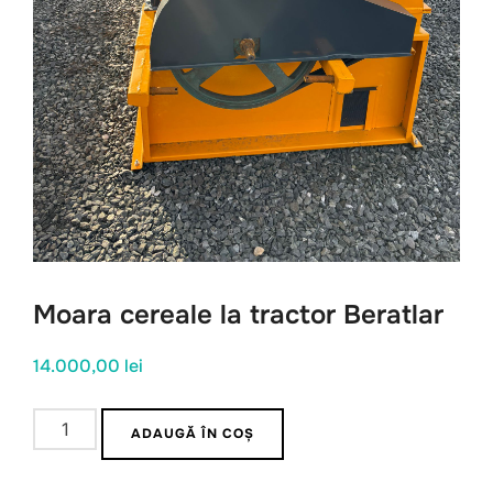
Moara cereale la tractor Beratlar
14.000,00
lei
Cantitate
ADAUGĂ ÎN COȘ
Moara
cereale