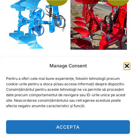
PLUG HIDRAULIC
PLUG REVERSIBIL
Manage Consent
REVERSIBIL 2 TULPITE
HIDRAULIC 3+1
TRUPITE
Prețul
Prețul
9.000,00
lei
8.000,00
lei
Pentru a oferi cele mai bune experiențe, folosim tehnologii precum
Prețul
Prețu
45.000,00
lei
40.500,00
lei
inițial
curent
cookie-urile pentru a stoca și/sau accesa informații despre dispozitiv.
Consimțământul pentru aceste tehnologii ne va permite să procesăm
inițial
cure
a
este:
ADAUGĂ ÎN COȘ
date precum comportamentul de navigare sau ID-urile unice pe acest
a
este:
fost:
8.000,00 lei.
ADAUGĂ ÎN COȘ
site. Neacordarea consimțământului sau retragerea acestuia poate
fost:
40.50
9.000,00 lei.
afecta negativ anumite caracteristici și funcții.
45.000,00 lei.
ACCEPTA