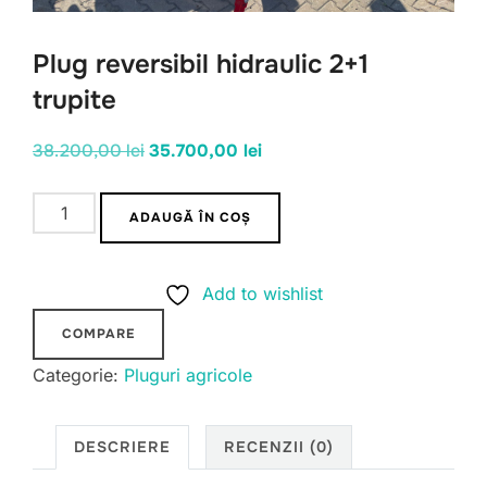
Plug reversibil hidraulic 2+1
trupite
Prețul
Prețul
38.200,00
lei
35.700,00
lei
inițial
curent
Cantitate
a
este:
ADAUGĂ ÎN COȘ
Plug
fost:
35.700,00 lei.
reversibil
38.200,00 lei.
Add to wishlist
hidraulic
2+1
COMPARE
trupite
Categorie:
Pluguri agricole
DESCRIERE
RECENZII (0)