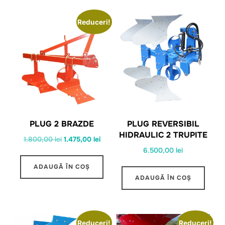
Reduceri!
PLUG 2 BRAZDE
PLUG REVERSIBIL
HIDRAULIC 2 TRUPITE
Prețul
Prețul
1.800,00
lei
1.475,00
lei
6.500,00
lei
inițial
curent
a
este:
ADAUGĂ ÎN COȘ
fost:
1.475,00 lei.
ADAUGĂ ÎN COȘ
1.800,00 lei.
Reduceri!
Reduceri!