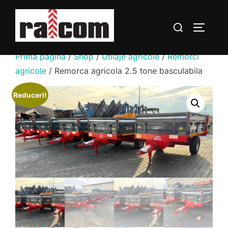
Sari
la
Caută
COMUTĂ
conținut
după:
Prima pagină
/
Shop
/
Utilaje agricole
/
Remorci
agricole
/ Remorca agricola 2.5 tone basculabila
Reduceri!