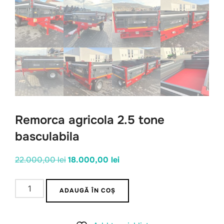
Remorca agricola 2.5 tone
basculabila
Prețul
Prețul
22.000,00
lei
18.000,00
lei
inițial
curent
Cantitate
a
este:
ADAUGĂ ÎN COȘ
Remorca
fost:
18.000,00 lei.
agricola
22.000,00 lei.