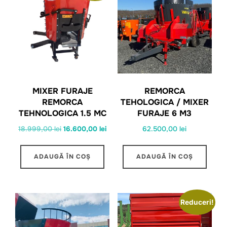
MIXER FURAJE
REMORCA
REMORCA
TEHOLOGICA / MIXER
TEHNOLOGICA 1.5 MC
FURAJE 6 M3
Prețul
Prețul
18.999,00
lei
16.600,00
lei
62.500,00
lei
inițial
curent
a
este:
ADAUGĂ ÎN COȘ
ADAUGĂ ÎN COȘ
fost:
16.600,00 lei.
18.999,00 lei.
Reduceri!