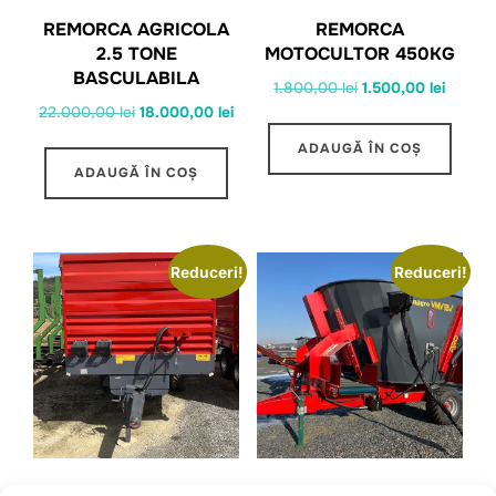
REMORCA AGRICOLA
REMORCA
2.5 TONE
MOTOCULTOR 450KG
BASCULABILA
Prețul
Prețul
1.800,00
lei
1.500,00
lei
Prețul
Prețul
22.000,00
lei
18.000,00
lei
inițial
curent
inițial
curent
a
este:
ADAUGĂ ÎN COȘ
a
este:
fost:
1.500,0
ADAUGĂ ÎN COȘ
fost:
18.000,00 lei.
1.800,00 lei.
22.000,00 lei.
Reduceri!
Reduceri!