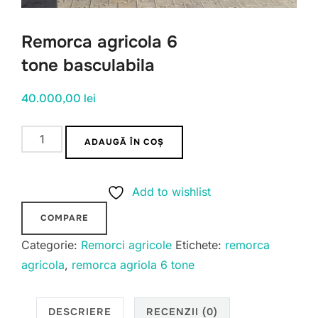
Remorca agricola 6
tone basculabila
40.000,00
lei
Cantitate
ADAUGĂ ÎN COȘ
Remorca
agricola
Add to wishlist
6
tone basculabila
COMPARE
Categorie:
Remorci agricole
Etichete:
remorca
agricola
,
remorca agriola 6 tone
DESCRIERE
RECENZII (0)