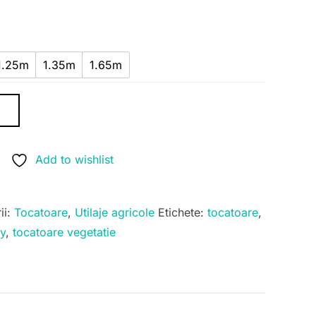
la
7.500,00 lei
1.25m
1.35m
1.65m
Ș
Add to wishlist
ii:
Tocatoare
,
Utilaje agricole
Etichete:
tocatoare
,
y
,
tocatoare vegetatie