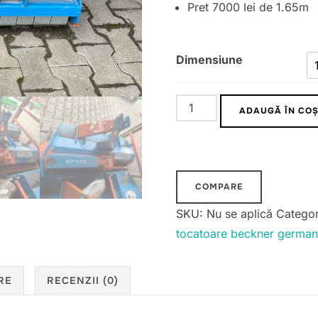
Pret 7000 lei de 1.65m
Dimensiune
Cantitate
ADAUGĂ ÎN CO
Tocatoare
de
vegetatie
Beckner
COMPARE
Germany
SKU:
Nu se aplică
Categor
tocatoare beckner german
RE
RECENZII (0)