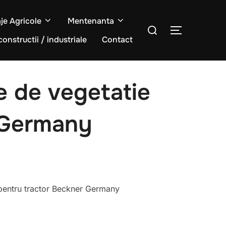
aje Agricole
Mentenanta
Caută
COMUTĂ L
după:
constructii / industriale
Contact
e de vegetatie
 Germany
Interval
i
de
pentru tractor Beckner Germany
prețuri:
6.000,00 lei
până