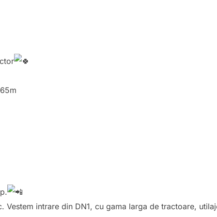
ctor
1.65m
p.
oc. Vestem intrare din DN1, cu gama larga de tractoare, utilaj