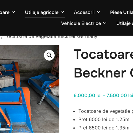
oare
Utilaje agricole
Accesorii
Piese Util
Vehicule Electrice
Utilaje 
/ Tocatoare de vegetatie Beckner Germany
Tocatoar
Beckner
6.000,00
lei
–
7.500,00
le
Tocatoare de vegetatie 
Pret 6000 lei de 1.25m
Pret 6500 lei de 1.35m