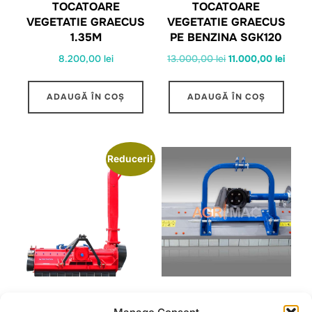
TOCATOARE
TOCATOARE
VEGETATIE GRAECUS
VEGETATIE GRAECUS
1.35M
PE BENZINA SGK120
Prețul
Prețul
8.200,00
lei
13.000,00
lei
11.000,00
lei
inițial
curen
a
este:
ADAUGĂ ÎN COȘ
ADAUGĂ ÎN COȘ
fost:
11.000
13.000,00 lei.
Reduceri!
TOCATOR SILOZ CU
TOCATOARE