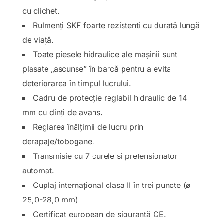
cu clichet.
Rulmenți SKF foarte rezistenti cu durată lungă
de viață.
Toate piesele hidraulice ale mașinii sunt
plasate „ascunse” în barcă pentru a evita
deteriorarea în timpul lucrului.
Cadru de protecție reglabil hidraulic de 14
mm cu dinți de avans.
Reglarea înălțimii de lucru prin
derapaje/tobogane.
Transmisie cu 7 curele si pretensionator
automat.
Cuplaj internațional clasa II în trei puncte (ø
25,0-28,0 mm).
Certificat european de siguranță CE.