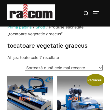
Sari
la
Caută
COMUTĂ
conținut
după:
Prima pagină
/
Shop
/ Produse etichetate
„tocatoare vegetatie graecus”
tocatoare vegetatie graecus
Sortat
Afișez toate cele 7 rezultate
după
cele
mai
Reduceri!
recente