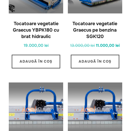
Tocatoare vegetatie
Tocatoare vegetatie
Graecus YBPK180 cu
Graecus pe benzina
brat hidraulic
SGK120
Prețul
Prețul
19.000,00
lei
13.000,00
lei
11.000,00
lei
inițial
curen
a
este:
ADAUGĂ ÎN COȘ
ADAUGĂ ÎN COȘ
fost:
11.000
13.000,00 lei.