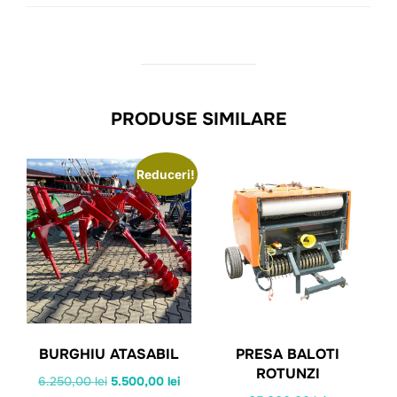
PRODUSE SIMILARE
Reduceri!
BURGHIU ATASABIL
PRESA BALOTI
ROTUNZI
Prețul
Prețul
6.250,00
lei
5.500,00
lei