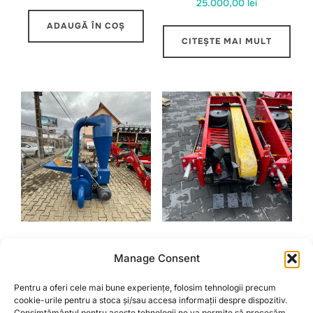
25.000,00
lei
inițial
curent
a
este:
ADAUGĂ ÎN COȘ
fost:
5.500,00 lei.
CITEȘTE MAI MULT
6.250,00 lei.
MOARA TRIFAZATA
MASINA DE RECOLTAT
Manage Consent
CARTOFI CU BANDA
7.500,00
lei
DE VIBRARE
Pentru a oferi cele mai bune experiențe, folosim tehnologii precum
6.500,00
lei
cookie-urile pentru a stoca și/sau accesa informații despre dispozitiv.
CITEȘTE MAI MULT
Consimțământul pentru aceste tehnologii ne va permite să procesăm