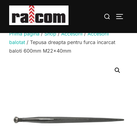
Sari
la
Caută
COMUTĂ
conținut
după:
Prima pagină
/
Shop
/
Accesorii
/
Accesorii
balotat
/ Tepusa dreapta pentru furca incarcat
baloti 600mm M22x40mm