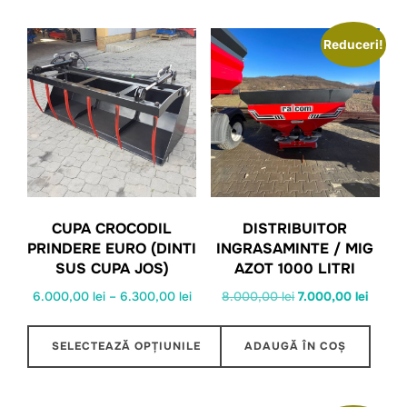
Reduceri!
CUPA CROCODIL
DISTRIBUITOR
PRINDERE EURO (DINTI
INGRASAMINTE / MIG
SUS CUPA JOS)
AZOT 1000 LITRI
Interval
Prețul
Prețul
6.000,00
lei
–
6.300,00
lei
8.000,00
lei
7.000,00
lei
de
inițial
curent
prețuri:
a
este:
SELECTEAZĂ OPȚIUNILE
ADAUGĂ ÎN COȘ
6.000,00 lei
fost:
7.000,0
Acest
până
8.000,00 lei.
produs
la