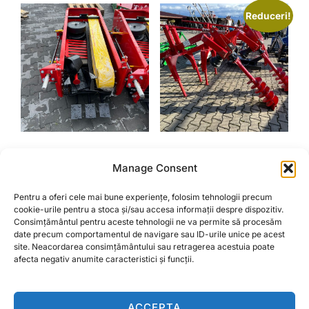
6.300,00 lei
Reduceri!
are
mai
multe
variații.
Opțiunile
pot
fi
alese
MASINA DE RECOLTAT
BURGHIU ATASABIL
Manage Consent
CARTOFI CU BANDA
în
Prețul
Prețul
6.250,00
lei
5.500,00
lei
DE VIBRARE
pagina
inițial
curent
Pentru a oferi cele mai bune experiențe, folosim tehnologii precum
6.500,00
lei
a
este:
produsului.
cookie-urile pentru a stoca și/sau accesa informații despre dispozitiv.
ADAUGĂ ÎN COȘ
Consimțământul pentru aceste tehnologii ne va permite să procesăm
fost:
5.500,
date precum comportamentul de navigare sau ID-urile unice pe acest
6.250,00 lei.
ADAUGĂ ÎN COȘ
site. Neacordarea consimțământului sau retragerea acestuia poate
afecta negativ anumite caracteristici și funcții.
ACCEPTA