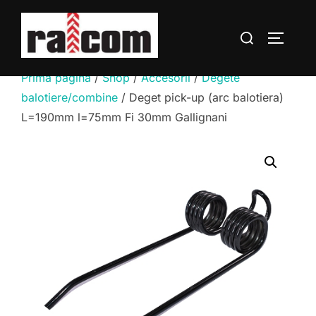
Sari
la
Caută
COMUTĂ
conținut
după:
Prima pagină
/
Shop
/
Accesorii
/
Degete
balotiere/combine
/ Deget pick-up (arc balotiera)
L=190mm l=75mm Fi 30mm Gallignani