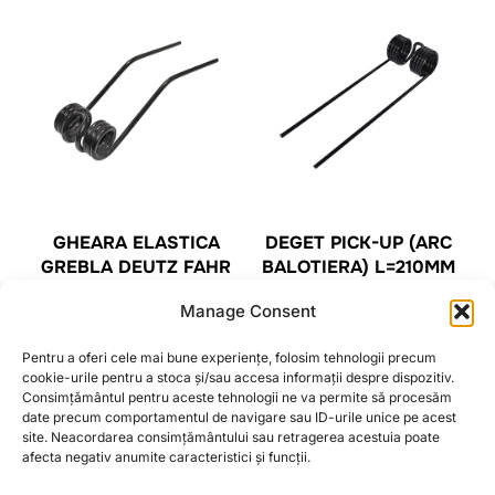
GHEARA ELASTICA
DEGET PICK-UP (ARC
GREBLA DEUTZ FAHR
BALOTIERA) L=210MM
104X390X9 MM
L=64MM FI 31MM JOHN
Manage Consent
DEERE 332 336 342
32,10
lei
346
Pentru a oferi cele mai bune experiențe, folosim tehnologii precum
6,32
lei
cookie-urile pentru a stoca și/sau accesa informații despre dispozitiv.
CITEȘTE MAI MULT
Consimțământul pentru aceste tehnologii ne va permite să procesăm
date precum comportamentul de navigare sau ID-urile unice pe acest
CITEȘTE MAI MULT
site. Neacordarea consimțământului sau retragerea acestuia poate
afecta negativ anumite caracteristici și funcții.