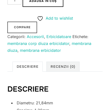
ADAUGĂ ÎN COȘ
Membrana
corp
Add to wishlist
diuza
erbicidator
COMPARE
21,84mm,
Categorii:
Accesorii
,
Erbicidatoare
Etichete:
grosime
membrana corp diuza erbicidator
,
membrana
1,36mm
diuza
,
membrana erbicidator
DESCRIERE
RECENZII (0)
DESCRIERE
Diametru: 21,84mm