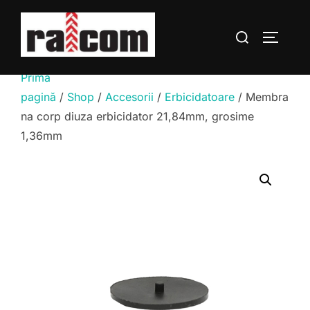
Sari
la
Caută
COMUTĂ
conținut
după:
Prima
pagină
/
Shop
/
Accesorii
/
Erbicidatoare
/ Membra
na corp diuza erbicidator 21,84mm, grosime
1,36mm