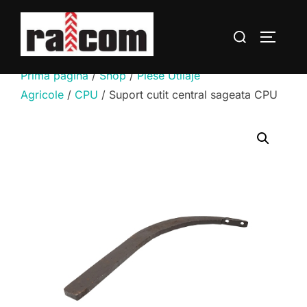
Sari
la
Caută
COMUTĂ
conținut
după:
Prima pagină
/
Shop
/
Piese Utilaje
Agricole
/
CPU
/ Suport cutit central sageata CPU