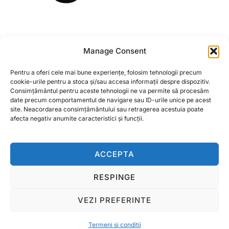
SURUB CU PIULITA
SAGEATA DREAPTA
Manage Consent
CUTIT LATERAL CPU
215X35X5 PENTRU
M10X40
CULTIVATOR
Pentru a oferi cele mai bune experiențe, folosim tehnologii precum
6,66
lei
cookie-urile pentru a stoca și/sau accesa informații despre dispozitiv.
Consimțământul pentru aceste tehnologii ne va permite să procesăm
CITEȘTE MAI MULT
date precum comportamentul de navigare sau ID-urile unice pe acest
CITEȘTE MAI MULT
site. Neacordarea consimțământului sau retragerea acestuia poate
afecta negativ anumite caracteristici și funcții.
ACCEPTA
RESPINGE
Termeni si conditii
Copyright © 2026 Ralcom Utilaje Agricole
VEZI PREFERINTE
Inspiro Theme
de
WPZOOM
Termeni si conditii