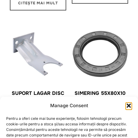
CITEȘTE MAI MULT
SUPORT LAGAR DISC
SIMERING 55X80X10
M24 PENTRU
PENTRU LAGAR DISC
Manage Consent
RULMENT UC511
ASAMBLAT CU
GAURA MARE
RULMENTI 32011
Pentru a oferi cele mai bune experiențe, folosim tehnologii precum
110,08
lei
4,52
lei
cookie-urile pentru a stoca și/sau accesa informații despre dispozitiv.
Consimțământul pentru aceste tehnologii ne va permite să procesăm
date precum comportamentul de navigare sau ID-urile unice pe acest