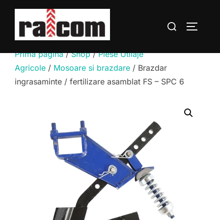
Sari
la
Caută
COMUTĂ
conținut
după:
Prima pagină
/
Shop
/
Piese Utilaje
Agricole
/
Mosoare si brazdare
/ Brazdar
ingrasaminte / fertilizare asamblat FS – SPC 6