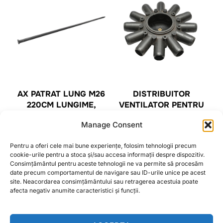
AX PATRAT LUNG M26
DISTRIBUITOR
220CM LUNGIME,
VENTILATOR PENTRU
PATRAT DE 28,12 MM
SEMANTOARE
Manage Consent
MASCHIO GASPARDO
12 IESIRI G19004480
CITEȘTE MAI MULT
Pentru a oferi cele mai bune experiențe, folosim tehnologii precum
87,25
lei
cookie-urile pentru a stoca și/sau accesa informații despre dispozitiv.
Consimțământul pentru aceste tehnologii ne va permite să procesăm
date precum comportamentul de navigare sau ID-urile unice pe acest
CITEȘTE MAI MULT
site. Neacordarea consimțământului sau retragerea acestuia poate
afecta negativ anumite caracteristici și funcții.