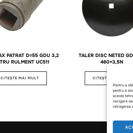
AX PATRAT D=55 GDU 3,2
TALER DISC NETED GD
TRU RULMENT UC511
460×3,5N
CITEȘTE MAI MULT
CITEȘTE MAI MULT
Pentru a ofe
pentru a st
aceste tehn
navigare sa
retragerea a
AC