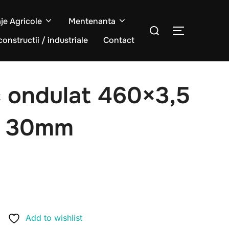
aje Agricole
Mentenanta
Caută
COMUTĂ L
după:
constructii / industriale
Contact
c ondulat 460×3,5
e 30mm
Add to wishlist