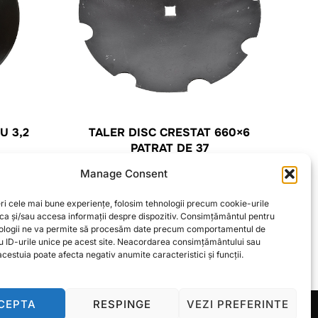
U 3,2
TALER DISC CRESTAT 660×6
PATRAT DE 37
201,99
lei
Manage Consent
ri cele mai bune experiențe, folosim tehnologii precum cookie-urile
CITEȘTE MAI MULT
oca și/sau accesa informații despre dispozitiv. Consimțământul pentru
ologii ne va permite să procesăm date precum comportamentul de
u ID-urile unice pe acest site. Neacordarea consimțământului sau
cestuia poate afecta negativ anumite caracteristici și funcții.
CEPTA
RESPINGE
VEZI PREFERINTE