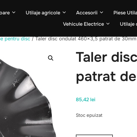
oare
Utilaje agricole
Accesorii
Piese Util
Vehicule Electrice
Utilaje 
se pentru disc
/ Taler disc ondulat 460×3,5 patrat de 30mm
Taler dis
patrat d
85,42
lei
Stoc epuizat