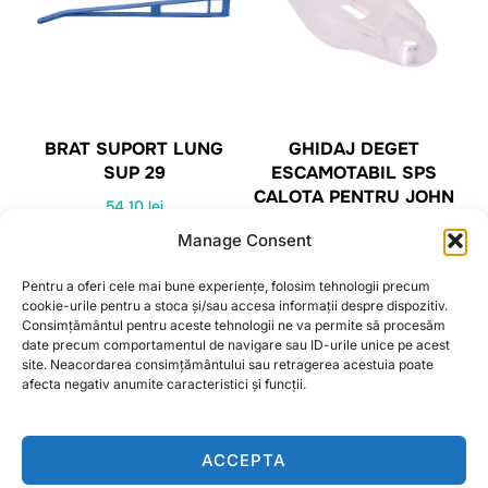
BRAT SUPORT LUNG
GHIDAJ DEGET
SUP 29
ESCAMOTABIL SPS
CALOTA PENTRU JOHN
54,10
lei
DEERE, MASSEY
Manage Consent
FERGUSON OEM
CITEȘTE MAI MULT
Z30752
Pentru a oferi cele mai bune experiențe, folosim tehnologii precum
4,58
lei
cookie-urile pentru a stoca și/sau accesa informații despre dispozitiv.
Consimțământul pentru aceste tehnologii ne va permite să procesăm
date precum comportamentul de navigare sau ID-urile unice pe acest
CITEȘTE MAI MULT
site. Neacordarea consimțământului sau retragerea acestuia poate
afecta negativ anumite caracteristici și funcții.
ACCEPTA