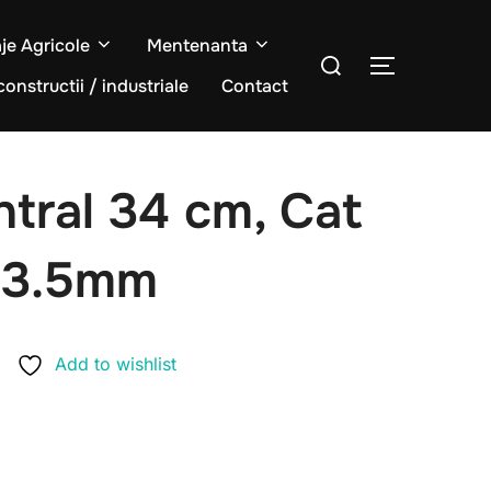
aje Agricole
Mentenanta
Caută
COMUTĂ L
după:
constructii / industriale
Contact
ntral 34 cm, Cat
x3.5mm
Add to wishlist