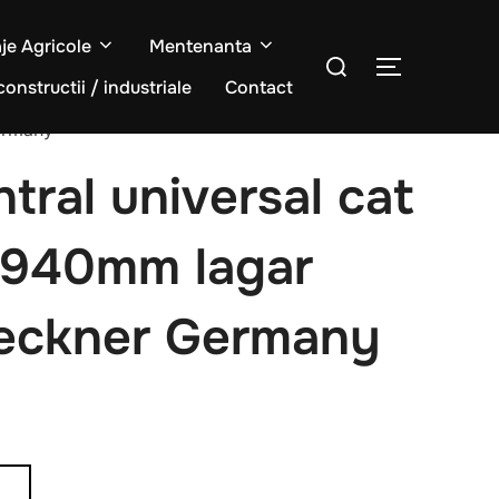
aje Agricole
Mentenanta
Caută
COMUTĂ L
după:
constructii / industriale
Contact
ermany
ntral universal cat
x940mm lagar
eckner Germany
Ș