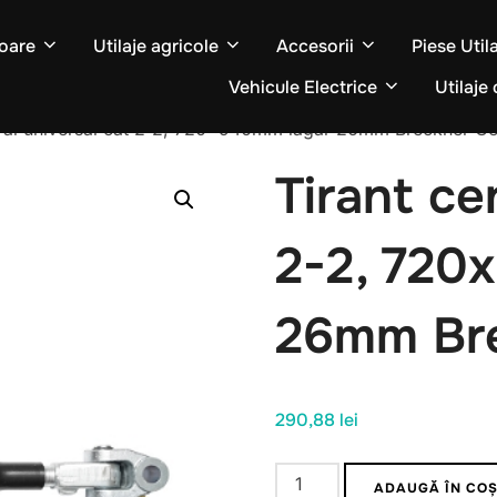
oare
Utilaje agricole
Accesorii
Piese Util
Vehicule Electrice
Utilaje 
tral universal cat 2-2, 720x940mm lagar 26mm Breckner G
Tirant ce
2-2, 720
26mm Br
290,88
lei
Cantitate
ADAUGĂ ÎN CO