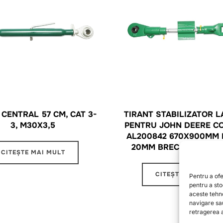
 CENTRAL 57 CM, CAT 3-
TIRANT STABILIZATOR L
3, M30X3,5
PENTRU JOHN DEERE C
AL200842 670X900MM
20MM BRECKNER GER
CITEȘTE MAI MULT
CITEȘTE MAI MULT
Pentru a ofe
pentru a st
aceste tehn
navigare sa
retragerea a