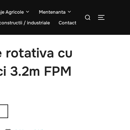
aje Agricole
Mentenanta
Caută
COMUTĂ L
după:
constructii / industriale
Contact
 rotativa cu
ici 3.2m FPM
Ș