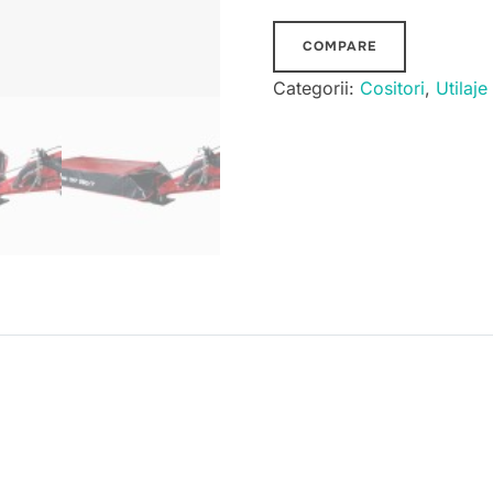
cu
talere
COMPARE
mici
Categorii:
Cositori
,
Utilaje
3.2m
FPM