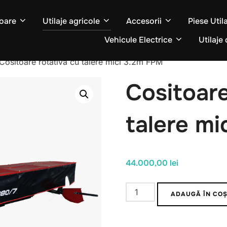
oare
Utilaje agricole
Accesorii
Piese Util
Vehicule Electrice
Utilaje 
Cositoare rotativa cu talere mici 3.2m FPM
Cositoare
talere m
44.000,00
lei
Cantitate
ADAUGĂ ÎN CO
Cositoare
rotativa