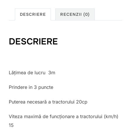
roti
DESCRIERE
RECENZII (0)
FPM
DESCRIERE
Lățimea de lucru 3m
Prindere in 3 puncte
Puterea necesară a tractorului 20cp
Viteza maximă de funcționare a tractorului (km/h)
15