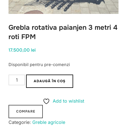
Grebla rotativa paianjen 3 metri 4
roti FPM
17.500,00
lei
Disponibil pentru pre-comenzi
Cantitate
ADAUGĂ ÎN COȘ
Grebla
rotativa
Add to wishlist
paianjen
3
COMPARE
metri
Categorie:
Greble agricole
4