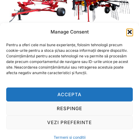
variații.
Opțiunile
pot
fi
Manage Consent
alese
GREBLA TIP SOARE 10
GREBLA ROTATIVA TIP
ELEMENTE
PAIANJEN 4.10M FPM
în
Pentru a oferi cele mai bune experiențe, folosim tehnologii precum
cookie-urile pentru a stoca și/sau accesa informații despre dispozitiv.
pagina
16.000,00
lei
32.000,00
lei
Consimțământul pentru aceste tehnologii ne va permite să procesăm
produsului.
date precum comportamentul de navigare sau ID-urile unice pe acest
site. Neacordarea consimțământului sau retragerea acestuia poate
ADAUGĂ ÎN COȘ
ADAUGĂ ÎN COȘ
afecta negativ anumite caracteristici și funcții.
ACCEPTA
RESPINGE
Termeni si conditii
VEZI PREFERINTE
Copyright © 2026 Ralcom Utilaje Agricole
Inspiro Theme
de
WPZOOM
Termeni si conditii