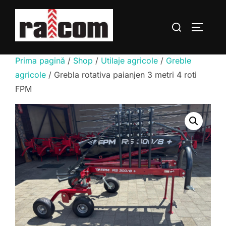
Sari
la
Caută
COMUTĂ
conținut
după:
Prima pagină
/
Shop
/
Utilaje agricole
/
Greble
agricole
/ Grebla rotativa paianjen 3 metri 4 roti
FPM