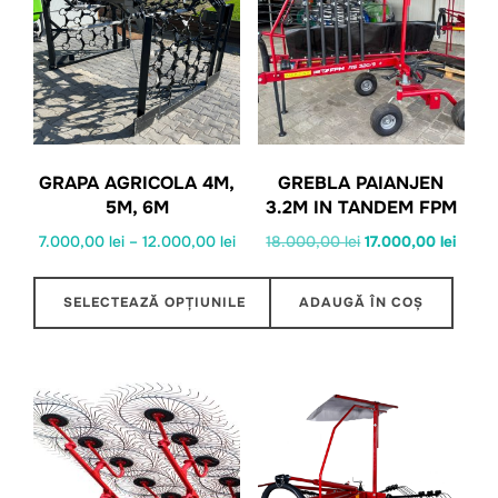
GRAPA AGRICOLA 4M,
GREBLA PAIANJEN
5M, 6M
3.2M IN TANDEM FPM
Interval
Prețul
Prețul
7.000,00
lei
–
12.000,00
lei
18.000,00
lei
17.000,00
lei
de
inițial
curen
prețuri:
a
este:
SELECTEAZĂ OPȚIUNILE
ADAUGĂ ÎN COȘ
7.000,00 lei
fost:
17.000
Acest
până
18.000,00 lei.
produs
la
12.000,00 lei
are
mai
multe